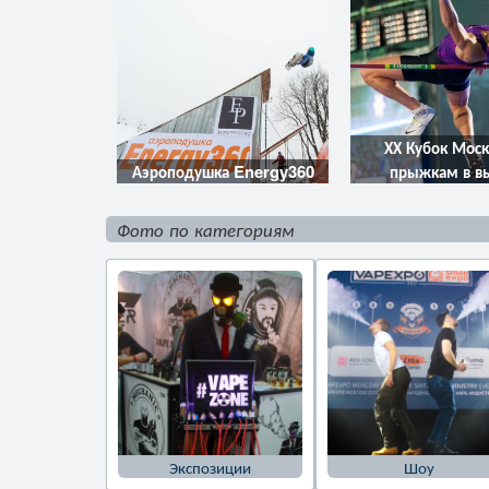
ХХ Кубок Мос
Аэроподушка Energy360
прыжкам в в
Фото по категориям
Экспозиции
Шоу