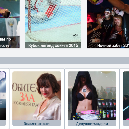
квы по
ысоту
Кубок легенд хоккея 2015
Ночной забег 20
Знаменитости
Девушки-модели