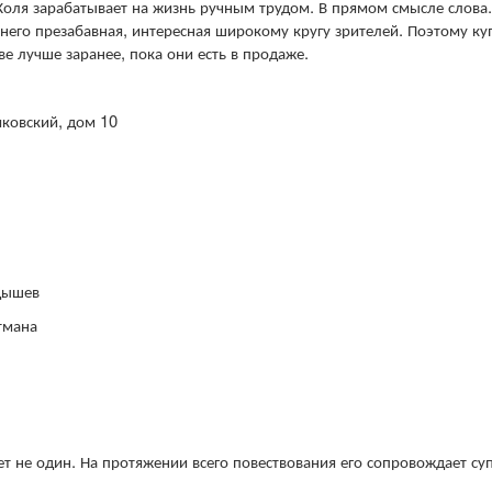
Коля зарабатывает на жизнь ручным трудом. В прямом смысле слова.
 него презабавная, интересная широкому кругу зрителей. Поэтому ку
е лучше заранее, пока они есть в продаже.
иковский, дом 10
дышев
тмана
т не один. На протяжении всего повествования его сопровождает суп