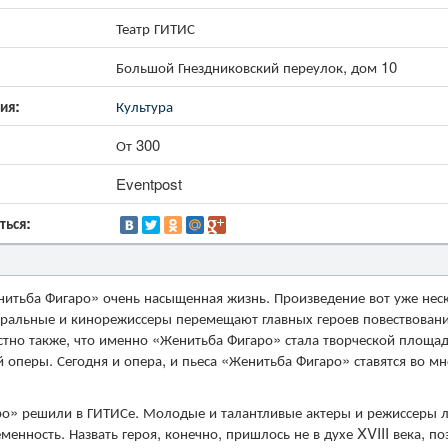
Театр ГИТИС
Большой Гнездниковский переулок, дом 10
ия:
Культура
От 300
Eventpost
ться:
нитьба Фигаро» очень насыщенная жизнь. Произведение вот уже нес
еатральные и кинорежиссеры перемещают главных героев повествован
стно также, что именно «Женитьба Фигаро» стала творческой площа
оперы. Сегодня и опера, и пьеса «Женитьба Фигаро» ставятся во мн
о» решили в ГИТИСе. Молодые и талантливые актеры и режиссеры 
енность. Назвать героя, конечно, пришлось не в духе XVIII века, п