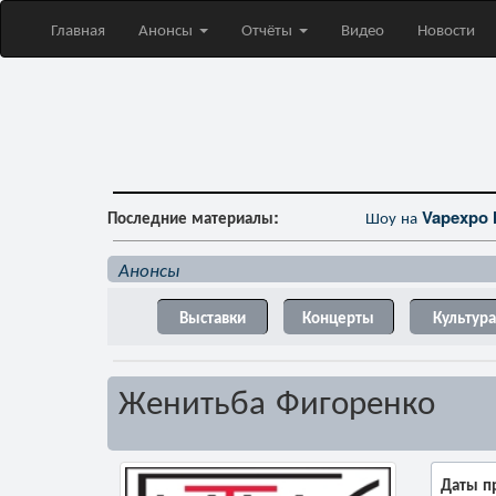
Главная
Анонсы
Отчёты
Видео
Новости
Последние материалы:
Шоу на
Vapexpo 
Анонсы
Выставки
Концерты
Культура
Женитьба Фигоренко
Даты п