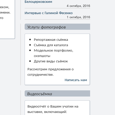
Белоцерковским
4 октября, 2016
пехом,
емени.
Интервью с Галиной Фесенко
1 октября, 2016
го
Услуги фотографов
Репортажная съёмка
Съёмка для каталога
Модельное портфолио,
снэпшоты
Другие виды съёмок
Рассмотрим предложения о
сотрудничестве.
Написать нам
Видеосъёмка
Видеоотчёт о Вашем учатии на
выставке, включающий: