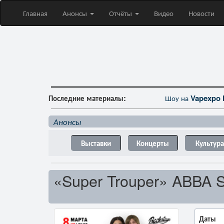
Главная
Анонсы
Отчёты
Видео
Новости
Последние материалы:
Шоу на
Vapexpo 
Анонсы
Выставки
Концерты
Культура
«Super Trouper» ABBA
Даты