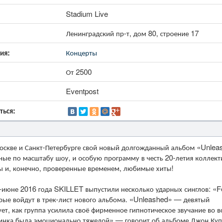
Stadium Live
Ленинградский пр-т, дом 80, строение 17
ия:
Концерты
От 2500
Eventpost
ться:
Москве и Санкт-Петербурге свой новый долгожданный альбом «Unlea
ые по масштабу шоу, и особую программу в честь 20-летия коллект
ы и, конечно, проверенные временем, любимые хиты!
е-июне 2016 года SKILLET выпустили несколько ударных синглов: «F
орые войдут в трек-лист нового альбома. «Unleashed» — девятый
, как группа усилила своё фирменное гипнотическое звучание во в
стинка была эмоционально тяжелой» — говорит об альбоме Джон Куп