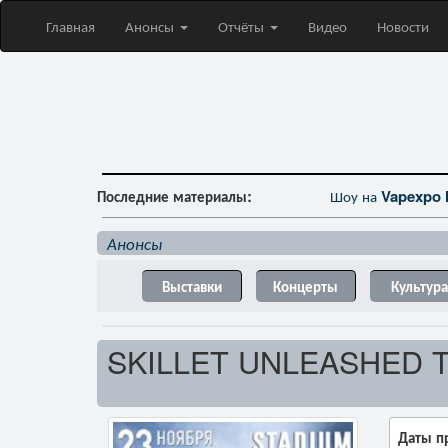
Главная
Анонсы
Отчёты
Видео
Новости
Последние материалы:
Девушки-м
Анонсы
Выставки
Концерты
Культура
SKILLET UNLEASHED 
Даты п