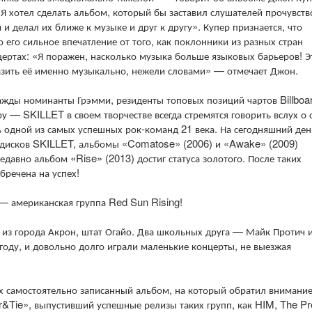
 хотел сделать альбом, который бы заставил слушателей прочувств
 делал их ближе к музыке и друг к другу». Купер признается, что
 его сильное впечатление от того, как поклонники из разных стран
нцертах: «Я поражен, насколько музыка больше языковых барьеров! Э
разить её именно музыкально, нежели словами» — отмечает Джон.
жды номинанты Грэмми, резиденты топовых позиций чартов Billboar
 — SKILLET в своем творчестве всегда стремятся говорить вслух о
ть одной из самых успешных рок-команд 21 века. На сегодняшний ден
 дисков SKILLET, альбомы «Comatose» (2006) и «Awake» (2009)
едавно альбом «Rise» (2013) достиг статуса золотого. После таких
бречена на успех!
— американская группа Red Sun Rising!
 из города Акрон, штат Огайо. Два школьных друга — Майк Протич 
году, и довольно долго играли маленькие концерты, не выезжая
ях самостоятельно записанный альбом, на который обратил внимани
&Tie», выпустивший успешные релизы таких групп, как HIM, The Pr