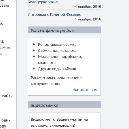
Белоцерковским
овать
4 октября, 2016
Интервью с Галиной Фесенко
1 октября, 2016
то
Услуги фотографов
d,
Репортажная съёмка
 самом
Съёмка для каталога
ь
Модельное портфолио,
снэпшоты
Другие виды съёмок
Рассмотрим предложения о
сотрудничестве.
Написать нам
и Райан
Видеосъёмка
Видеоотчёт о Вашем учатии на
е один
выставке, включающий:
etty