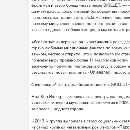
фронтмэн и автор большинства песен SKILLET, — «Я
саму музыку, альбом, который бы объединял людей и
на процесс написания этого альбома очень повлияло
по всему миру слово в слово поют его песни на ко
какая-то единая всеобщая эмоция, и мы хотели от
Абсолютные лидеры жанра «христианский рок», два
горячо любимые миллионами фанатов по всему миру
важном, честно и открыто. Это и позволило им ста
по всему миру продано более 11 миллионов копий
заслуженно получили платиновый статус, а совсем н
результатов, новая пластинка «Unleashed» просто о
Специальный гость российских концертов SKILLET 
Red Sun Rising — американская рок-группа, родом
Уиллиамс основали музыкальный коллектив в 2006 
за пределы родного города.
В 2013-м группа выложила в своих социальных сет
из самых крупных независимых рок-лейблов «Razor