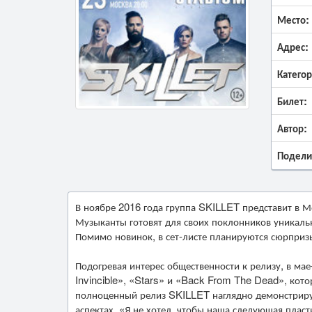
Место:
Адрес:
Категор
Билет:
Автор:
Подели
В ноябре 2016 года группа SKILLET представит в 
Музыканты готовят для своих поклонников уникальн
Помимо новинок, в сет-листе планируются сюрприз
Подогревая интерес общественности к релизу, в ма
Invincible», «Stars» и «Back From The Dead», кот
полноценный релиз SKILLET наглядно демонстрирует
аспектах. «Я не хотел, чтобы наша следующая пла