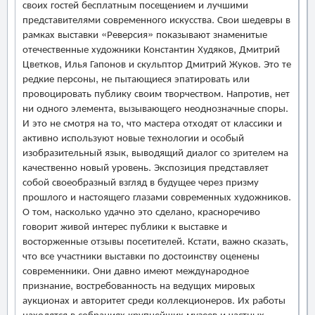
своих гостей бесплатным посещением и лучшими
представителями современного искусства. Свои шедевры в
рамках выставки «Реверсия» показывают знаменитые
отечественные художники Константин Худяков, Дмитрий
Цветков, Илья Гапонов и скульптор Дмитрий Жуков. Это те
редкие персоны, не пытающиеся эпатировать или
провоцировать публику своим творчеством. Напротив, нет
ни одного элемента, вызывающего неоднозначные споры.
И это не смотря на то, что мастера отходят от классики и
активно используют новые технологии и особый
изобразительный язык, выводящий диалог со зрителем на
качественно новый уровень. Экспозиция представляет
собой своеобразный взгляд в будущее через призму
прошлого и настоящего глазами современных художников.
О том, насколько удачно это сделано, красноречиво
говорит живой интерес публики к выставке и
восторженные отзывы посетителей. Кстати, важно сказать,
что все участники выставки по достоинству оценены
современники. Они давно имеют международное
признание, востребованность на ведущих мировых
аукционах и авторитет среди коллекционеров. Их работы
находятся в собраниях крупнейших музеев и частных