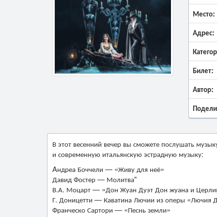
Место:
Адрес:
Категор
Билет:
Автор:
Подели
В этот весенний вечер вы сможете послушать музыку
и современную итальянскую эстрадную музыку:
Aндреа Боччели — «Живу для неё»
Давид Фостер — Молитва"
В.А. Моцарт — «Дон Жуан Дуэт Дон жуана и Церл
Г. Доницетти — Каватина Лючии из оперы «Лючия 
Франческо Сартори — «Песнь земли»