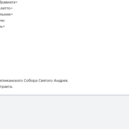
Травиата»
олетто»
юльник»
ины
шь»
нгликанского Собора Святого Андрея.
тракта.