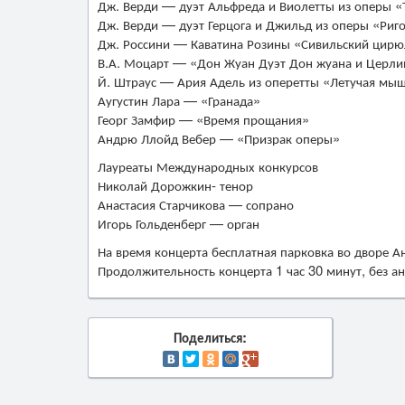
Дж. Верди — дуэт Альфреда и Виолетты из оперы «
Дж. Верди — дуэт Герцога и Джильд из оперы «Риг
Дж. Россини — Каватина Розины «Сивильский цир
В.А. Моцарт — «Дон Жуан Дуэт Дон жуана и Церл
Й. Штраус — Ария Адель из оперетты «Летучая мы
Аугустин Лара — «Гранада»
Георг Замфир — «Время прощания»
Андрю Ллойд Вебер — «Призрак оперы»
Лауреаты Международных конкурсов
Николай Дорожкин- тенор
Анастасия Старчикова — сопрано
Игорь Гольденберг — орган
На время концерта бесплатная парковка во дворе А
Продолжительность концерта 1 час 30 минут, без ан
Поделиться: