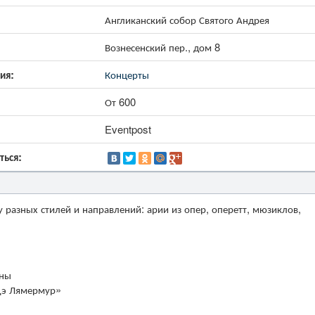
Англиканский собор Святого Андрея
Вознесенский пер., дом 8
ия:
Концерты
От 600
Eventpost
ться:
 разных стилей и направлений: арии из опер, оперетт, мюзиклов,
ины
Дэ Лямермур»