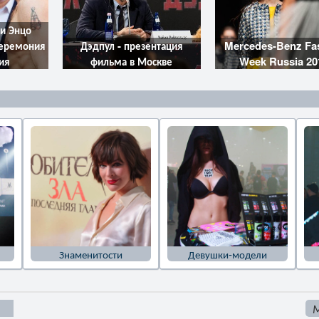
и Энцо
церемония
Дэдпул - презентация
Mercedes-Benz Fa
ия
фильма в Москве
Week Russia 20
Знаменитости
Девушки-модели
М