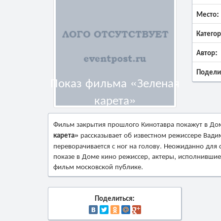
Место:
Категор
Автор:
Подели
Показ фильма «Зеленая
карета»
Фильм закрытия прошлого Кинотавра покажут в Дом
карета»
рассказывает об известном режиссере Вадим
переворачивается с ног на голову. Неожиданно для 
показе в Доме кино режиссер, актеры, исполнившие
фильм московской публике.
Поделиться: