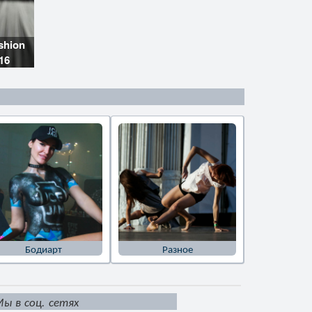
shion
16
Бодиарт
Разное
ы в соц. сетях