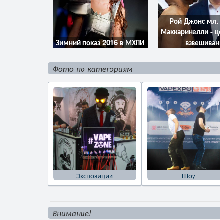
Рой Джонс мл. 
Маккаринелли - 
Зимний показ 2016 в МХПИ
взвешиван
Фото по категориям
Экспозиции
Шоу
Внимание!