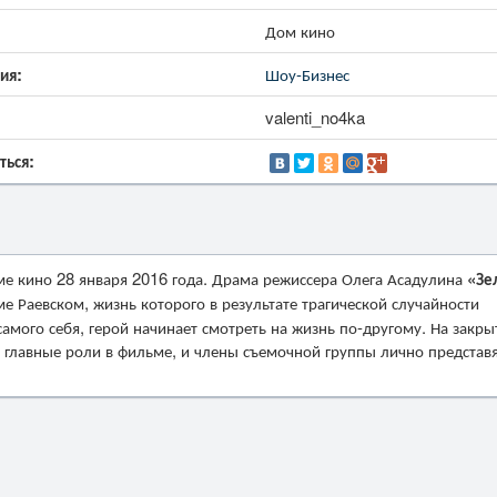
Дом кино
ия:
Шоу-Бизнес
valenti_no4ka
ться:
е кино 28 января 2016 года. Драма режиссера Олега Асадулина
«Зе
е Раевском, жизнь которого в результате трагической случайности
самого себя, герой начинает смотреть на жизнь по-другому. На закр
 главные роли в фильме, и члены съемочной группы лично представ