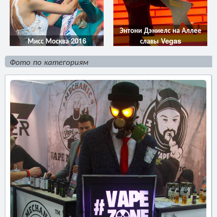
Энтони Дэниелс на Аллее
Мисс Москва 2016
славы Vegas
Фото по категориям