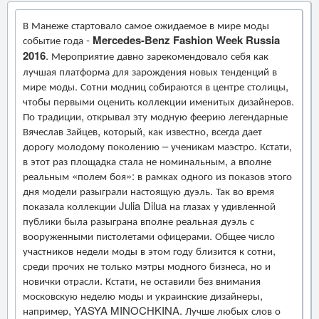
В Манеже стартовало самое ожидаемое в мире моды
событие года -
Mercedes-Benz Fashion Week Russia
2016
. Мероприятие давно зарекомендовало себя как
лучшая платформа для зарождения новых тенденций в
мире моды. Сотни модниц собираются в центре столицы,
чтобы первыми оценить коллекции именитых дизайнеров.
По традиции, открывал эту модную феерию легендарные
Вячеслав Зайцев, который, как известно, всегда дает
дорогу молодому поколению – ученикам маэстро. Кстати,
в этот раз площадка стала не номинальным, а вполне
реальным «полем боя»: в рамках одного из показов этого
дня модели разыграли настоящую дуэль. Так во время
показала коллекции Julia Dilua на глазах у удивленной
публики была разыграна вполне реальная дуэль с
вооруженными пистолетами офицерами. Общее число
участников недели моды в этом году близится к сотни,
среди прочих не только мэтры модного бизнеса, но и
новички отрасли. Кстати, не оставили без внимания
московскую неделю моды и украинские дизайнеры,
например, YASYA MINOCHKINA. Лучше любых слов о