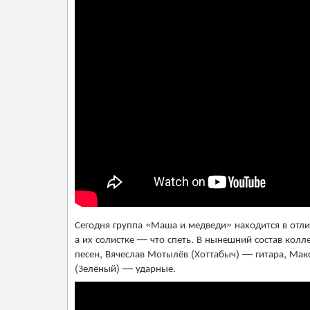
Сегодня группа «Маша и медведи» находится в отли
а их солистке — что спеть. В нынешний состав колл
песен, Вячеслав Мотылёв (Хоттабыч) — гитара, Макс
(Зелёный) — ударные.