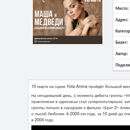
Место:
Адрес:
Категор
Билет:
Автор:
Подели
10 марте на сцене Yota Arena пройдёт большой ве
На сегодняшний день, c момента дебюта группы «Ма
практически в одночасье стал суперпопулярным: хи
группы попало в саундтрек к фильму «Брат-2» Алек
о лысой Любочке. В 2000-ом году, за 10 дней до оч
в 2004 году.