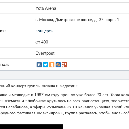
Yota Arena
г. Москва, Дмитровское шоссе, д. 27, корп. 1
ия:
Концерты
От 400
Eventpost
ться:
сенний концерт группы «Маша и медведи».
ша и медведи» в 1997-ом году прошло уже более 20 лет. Тогда кол
ты «Земля» и «Любочка» крутились на всех радиостанциях, творчест
сея Балабанова, а эфиры музыкальных ТВ-каналов украшал яркий кл
ередного фестиваля «Максидром», группа распалась, чтобы вновь со