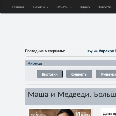
Главная
Анонсы
Отчёты
Видео
Новости
Последние материалы:
Шоу на
Vapexpo 
Анонсы
Выставки
Концерты
Культура
Маша и Медведи. Большо
Даты п