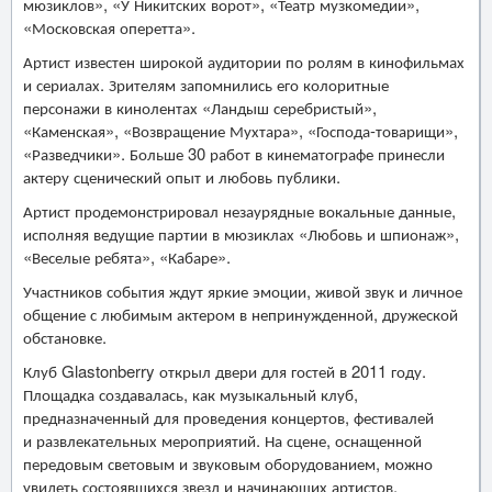
мюзиклов», «У Никитских ворот», «Театр музкомедии»,
«Московская оперетта».
Артист известен широкой аудитории по ролям в кинофильмах
и сериалах. Зрителям запомнились его колоритные
персонажи в кинолентах «Ландыш серебристый»,
«Каменская», «Возвращение Мухтара», «Господа-товарищи»,
«Разведчики». Больше 30 работ в кинематографе принесли
актеру сценический опыт и любовь публики.
Артист продемонстрировал незаурядные вокальные данные,
исполняя ведущие партии в мюзиклах «Любовь и шпионаж»,
«Веселые ребята», «Кабаре».
Участников события ждут яркие эмоции, живой звук и личное
общение с любимым актером в непринужденной, дружеской
обстановке.
Клуб Glastonberry открыл двери для гостей в 2011 году.
Площадка создавалась, как музыкальный клуб,
предназначенный для проведения концертов, фестивалей
и развлекательных мероприятий. На сцене, оснащенной
передовым световым и звуковым оборудованием, можно
увидеть состоявшихся звезд и начинающих артистов,