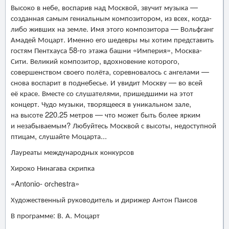
Высоко в небе, воспарив над Москвой, звучит музыка —
созданная самым гениальным композитором, из всех, когда-
либо живших на земле. Имя этого композитора — Вольфганг
Амадей Моцарт. Именно его шедевры мы хотим представить
гостям Пентхауса 58-го этажа башни «Империя», Москва-
Сити. Великий композитор, вдохновение которого,
совершенством своего полёта, соревновалось с ангелами —
снова воспарит в поднебесье. И увидит Москву — во всей
её красе. Вместе со слушателями, пришедшими на этот
концерт. Чудо музыки, творящееся в уникальном зале,
на высоте 220.25 метров — что может быть более ярким
и незабываемым? Любуйтесь Москвой с высоты, недоступной
птицам, слушайте Моцарта...
Лауреаты международных конкурсов
Хироко Нинагава скрипка
«Antonio- orсhestra»
Художественный руководитель и дирижер Антон Паисов
В программе: В. А. Моцарт