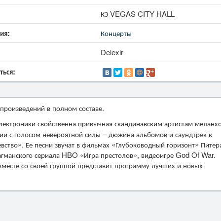
КЗ VEGAS CITY HALL
ия:
Концерты
Delexir
ться:
произведений в полном составе.
электроники свойственна привычная скандинавским артистам меланх
ии с голосом невероятной силы – дюжина альбомов и саундтрек к
вство». Ее песни звучат в фильмах «Глубоководный горизонт» Питер
агманского сериала HBO «Игра престолов», видеоигре God Of War.
вместе со своей группой представит программу лучших и новых