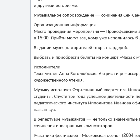
и другими историями.
Музыкальное сопровождение — сочинения Сен-Санса,
Организационная информация
Место проведения мероприятия — Прокофьевский зал
в 15:00. Прийти могут все, кому уже исполнилось 6 
В здании музея для зрителей открыт гардероб.
Выбрать и приобрести билеты на концерт «Часы с м
Исполнители
Текст читает Анна Боголюбская. Актриса и режиссе
художественного чтения.
Музыку исполняет Фортепианный квартет им. Иппол
студенты. Спустя три года успешной деятельности п
педагогического института Ипполитова-Иванова оф
назван вуз.
В репертуаре музыкантов — не только знаменитые т
сочинения иностранных композиторов.
Участники фестивалей «Московская осень» (2004 год