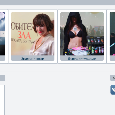
Знаменитости
Девушки-модели
М
в