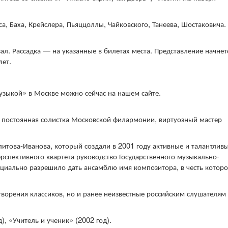
 Баха, Крейслера, Пьяццоллы, Чайковского, Танеева, Шостаковича.
. Рассадка — на указанные в билетах места. Представление начнет
лет.
узыкой» в Москве можно сейчас на нашем сайте.
р, постоянная солистка Московской филармонии, виртуозный мастер
итова-Иванова, который создали в 2001 году активные и талантлив
ерспективного квартета руководство Государственного музыкально-
ициально разрешило дать ансамблю имя композитора, в честь которо
ворения классиков, но и ранее неизвестные российским слушателям
), «Учитель и ученик» (2002 год).