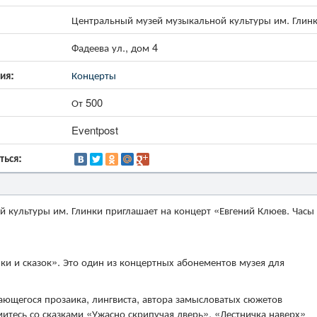
Центральный музей музыкальной культуры им. Глин
Фадеева ул., дом 4
ия:
Концерты
От 500
Eventpost
ться:
 культуры им. Глинки приглашает на концерт «Евгений Клюев. Часы
 и сказок». Это один из концертных абонементов музея для
ающегося прозаика, лингвиста, автора замысловатых сюжетов
митесь со сказками «Ужасно скрипучая дверь», «Лестничка наверх»