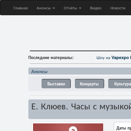
Главная
Анонсы
Отчёты
Видео
Новости
Последние материалы:
Шоу на
Vapexpo 
Анонсы
Выставки
Концерты
Культура
Е. Клюев. Часы с музыко
Даты п