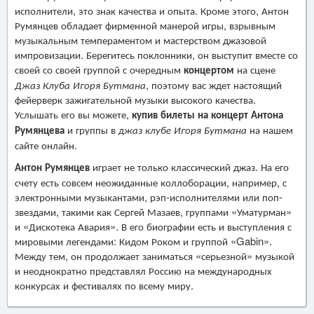
исполнители, это знак качества и опыта. Кроме этого, Антон
Румянцев обладает фирменной манерой игры, взрывным
музыкальным темпераментом и мастерством джазовой
импровизации. Берегитесь поклонники, он выступит вместе со
своей со своей группой с очередным
концертом
на сцене
Джаз Клуба Игоря Бутмана
, поэтому вас ждет настоящий
фейерверк зажигательной музыки высокого качества.
Услышать его вы можете,
купив билеты на концерт Антона
Румянцева
и группы в
джаз клубе Игоря Бутмана
на нашем
сайте онлайн.
Антон Румянцев
играет не только классический джаз. На его
счету есть совсем неожиданные коллоборации, например, с
электронными музыкантами, рэп-исполнителями или поп-
звездами, такими как Сергей Мазаев, группами «Уматурман»
и «Дискотека Авария». В его биографии есть и выступления с
мировыми легендами: Кидом Роком и группой «Gabin».
Между тем, он продолжает заниматься «серьезной» музыкой
и неоднократно представлял Россию на международных
конкурсах и фестивалях по всему миру.