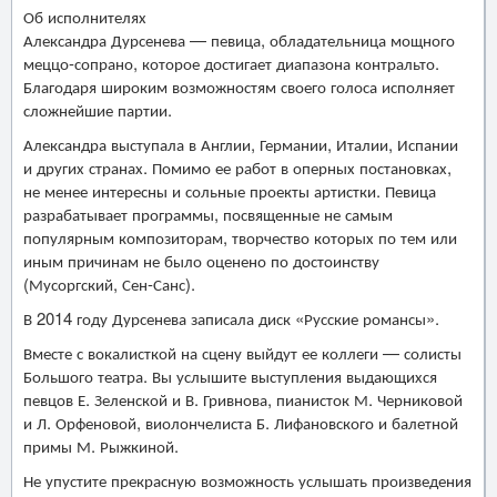
Об исполнителях
Александра Дурсенева — певица, обладательница мощного
меццо-сопрано, которое достигает диапазона контральто.
Благодаря широким возможностям своего голоса исполняет
сложнейшие партии.
Александра выступала в Англии, Германии, Италии, Испании
и других странах. Помимо ее работ в оперных постановках,
не менее интересны и сольные проекты артистки. Певица
разрабатывает программы, посвященные не самым
популярным композиторам, творчество которых по тем или
иным причинам не было оценено по достоинству
(Мусоргский, Сен-Санс).
В 2014 году Дурсенева записала диск «Русские романсы».
Вместе с вокалисткой на сцену выйдут ее коллеги — солисты
Большого театра. Вы услышите выступления выдающихся
певцов Е. Зеленской и В. Гривнова, пианисток М. Черниковой
и Л. Орфеновой, виолончелиста Б. Лифановского и балетной
примы М. Рыжкиной.
Не упустите прекрасную возможность услышать произведения